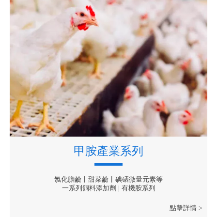
甲胺產業系列
氯化膽鹼丨甜菜鹼丨碘硒微量元素等
一系列飼料添加劑 | 有機胺系列
點擊詳情 >