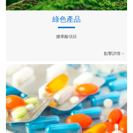
綠色產品
腰果酚項目
點擊詳情 >