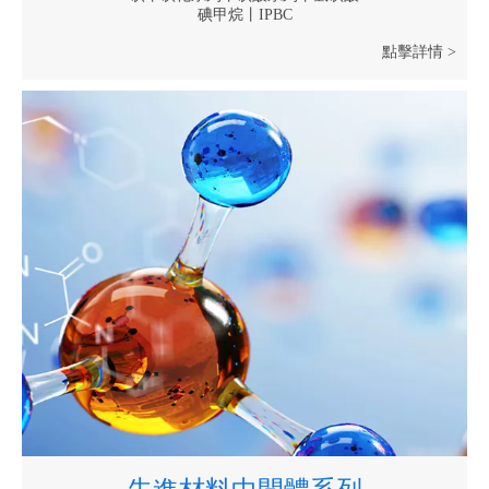
碘甲烷丨IPBC
點擊詳情 >