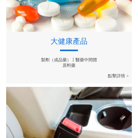
大健康產品
製劑（成品藥）丨醫藥中間體
原料藥
點擊詳情 >