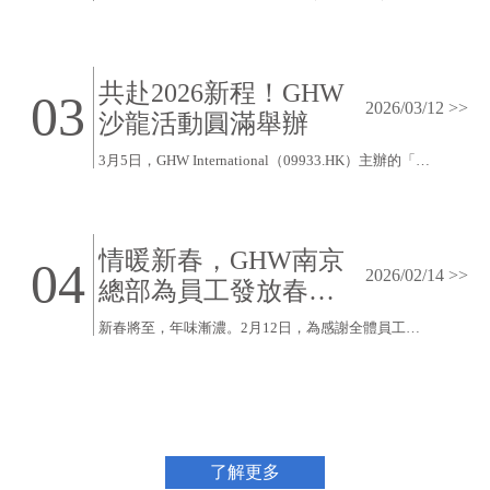
共赴2026新程！GHW
03
2026/03/12 >>
沙龍活動圓滿舉辦
3月5日，GHW International（09933.HK）主辦的「2026新程・市場洞察與資本佈局沙龍活動」在GHW南京總部三樓圓滿舉辦。GHW特邀眾多合作夥伴齊聚一堂，聚焦宏觀經濟、區域市場、企業實踐、出海實戰等核心議題，為產業與資本搭建起高效務實的溝通橋樑。
情暖新春，GHW南京
04
2026/02/14 >>
總部為員工發放春節
福利
新春將至，年味漸濃。2月12日，為感謝全體員工一年來的辛勤付出，GHW南京總部精心籌備的春節福利正式發放，為每一位員工送上誠摯的新春祝福與節日問候。
了解更多