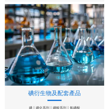
碘衍生物及配套產品
碘丨碘化系列丨碘酸系列丨氫碘酸