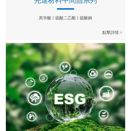
先進材料中間體系列
異辛酸丨硫酸二乙酯丨硫酸鈉
點擊詳情 >