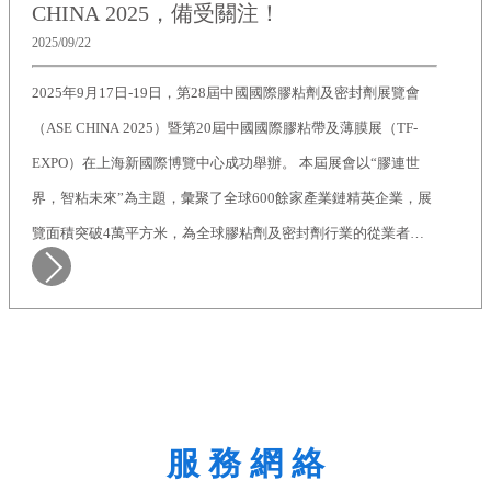
CHINA 2025，備受關注！
2025/09/22
2025年9月17日-19日，第28屆中國國際膠粘劑及密封劑展覽會
（ASE CHINA 2025）暨第20屆中國國際膠粘帶及薄膜展（TF-
EXPO）在上海新國際博覽中心成功舉辦。 本屆展會以“膠連世
界，智粘未來”為主題，彙聚了全球600餘家產業鏈精英企業，展
覽面積突破4萬平方米，為全球膠粘劑及密封劑行業的從業者提
供了前瞻資訊、最新技術成果和市場解決方案。本次展會，GHW
集團旗下南京金海威新材料有限公司作為膠粘劑專業供應商精彩
亮相，公司聚氨酯業務團隊代表參展。 膠粘劑是一種在工業和日
常生活中廣泛使用的粘合材料，它具有多種用途，可以用於固
定、封裝、密封、填充、隔熱等多種場合，已經成為現代工業和
生活
服 務 網 絡